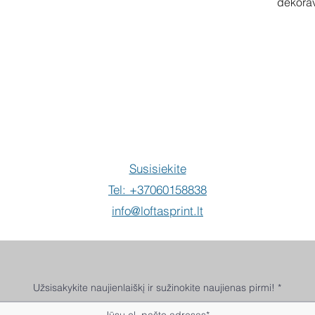
dekora
Pir
Susisiekite
Tel: +37060158838
info@loftasprint.lt
Užsisakykite naujienlaiškį ir sužinokite naujienas pirmi!