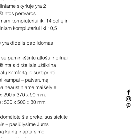
iniame skyriuje yra 2
tintos pertvaros
mam kompiuteriui iki 14 colių ir
iniam kompiuteriui iki 10,5
e yra didelis papildomas
.
su paminkštintu atlošu ir pilnai
intais dirželiais užtikrina
lų komfortą, o sustiprinti
ai kampai – patvarumą.
a neaustiniame maišelyje.
: 290 x 370 x 90 mm.
s: 530 x 500 x 80 mm.
idomėjote šia preke, susisiekite
is – pasiūlysime Jums
ią kainą ir aptarsime