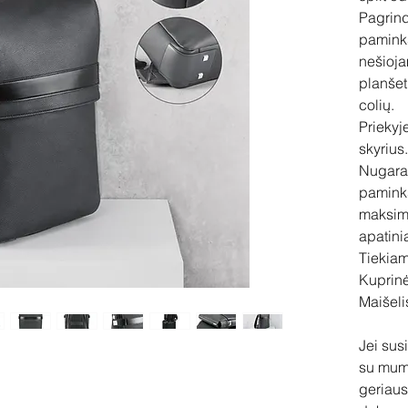
Pagrind
paminkš
nešioja
planšet
colių.
Priekyj
skyrius
Nugara 
paminkšt
maksima
apatini
Tiekiam
Kuprinė
Maišeli
Jei sus
su mum
geriaus