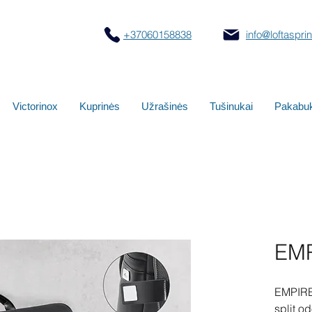
+37060158838
info@loftasprint
Victorinox
Kuprinės
Užrašinės
Tušinukai
Pakabuk
EM
EMPIRE 
split od