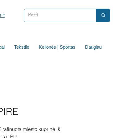
.lt
ai
Tekstilė
Kelionės | Sportas
Daugiau
PIRE
rafinuota miesto kuprinė iš
os ir PU.