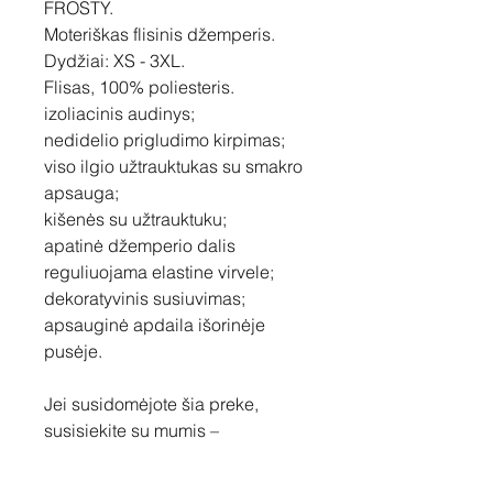
FROSTY.
Moteriškas flisinis džemperis.
Dydžiai: XS - 3XL.
Flisas, 100% poliesteris.
izoliacinis audinys;
nedidelio prigludimo kirpimas;
viso ilgio užtrauktukas su smakro
apsauga;
kišenės su užtrauktuku;
apatinė džemperio dalis
reguliuojama elastine virvele;
dekoratyvinis susiuvimas;
apsauginė apdaila išorinėje
pusėje.
Jei susidomėjote šia preke,
susisiekite su mumis –
pasiūlysime Jums geriausią
kainą ir aptarsime dekoravimo