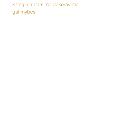
kainą ir aptarsime dekoravimo
galimybes.
Susisiekite
Tel: +37060158838
info@loftasprint.lt
Užsisakykite naujienlaiškį ir
sužinokite naujienas pirmi!
Užsisakyti dabar
© 2026 Loftas print