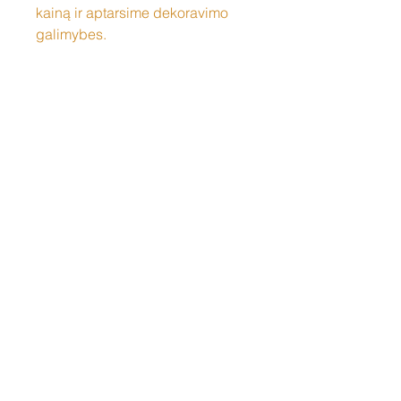
kainą ir aptarsime dekoravimo
galimybes.
Susisiekite
Tel: +37060158838
info@loftasprint.lt
Užsisakykite naujienlaiškį ir
sužinokite naujienas pirmi!
Užsisakyti dabar
© 2026 Loftas print