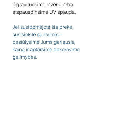
išgraviruosime lazeriu arba
atspausdinsime UV spauda.
Jei susidomėjote šia preke,
susisiekite su mumis –
pasiūlysime Jums geriausią
kainą ir aptarsime dekoravimo
galimybes.
Susisiekite
Tel: +37060158838
info@loftasprint.lt
Užsisakykite naujienlaiškį ir
sužinokite naujienas pirmi!