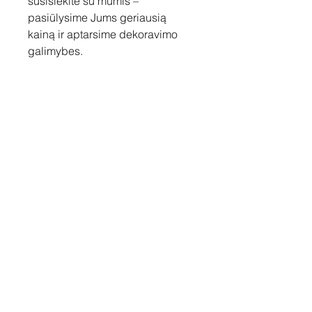
susisiekite su mumis –
pasiūlysime Jums geriausią
kainą ir aptarsime dekoravimo
galimybes.
Susisiekite
Tel: +37060158838
info@loftasprint.lt
Užsisakykite naujienlaiškį ir
sužinokite naujienas pirmi!
Užsisakyti dabar