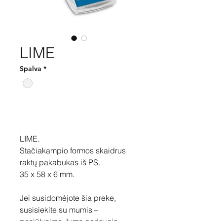
LIME
Spalva
*
Pirkti
LIME.
Stačiakampio formos skaidrus
raktų pakabukas iš PS.
35 x 58 x 6 mm.
Jei susidomėjote šia preke,
susisiekite su mumis –