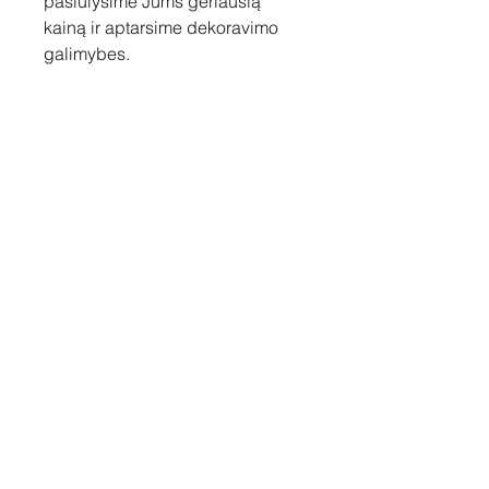
pasiūlysime Jums geriausią
kainą ir aptarsime dekoravimo
galimybes.
Susisiekite
Tel: +37060158838
info@loftasprint.lt
Užsisakykite naujienlaiškį ir
sužinokite naujienas pirmi!
Užsisakyti dabar
© 2026 Loftas print