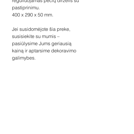
reguliuojamas pečių dirželis su
pastiprinimu.
400 x 290 x 50 mm.
Jei susidomėjote šia preke,
susisiekite su mumis –
pasiūlysime Jums geriausią
kainą ir aptarsime dekoravimo
galimybes.
Susisiekite
Tel: +37060158838
info@loftasprint.lt
Užsisakykite naujienlaiškį ir
sužinokite naujienas pirmi!