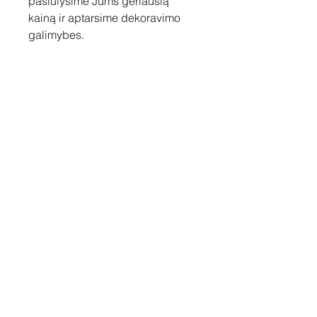
pasiūlysime Jums geriausią
kainą ir aptarsime dekoravimo
galimybes.
Susisiekite
Tel: +37060158838
info@loftasprint.lt
Užsisakykite naujienlaiškį ir
sužinokite naujienas pirmi!
Užsisakyti dabar
© 2026 Loftas print