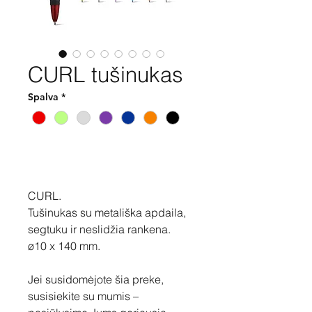
CURL tušinukas
Spalva
*
Pirkti
CURL.
Tušinukas su metališka apdaila,
segtuku ir neslidžia rankena.
ø10 x 140 mm.
Jei susidomėjote šia preke,
susisiekite su mumis –