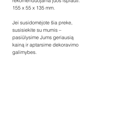
rekomenduojama juos išplauti.
155 x 55 x 135 mm.
Jei susidomėjote šia preke,
susisiekite su mumis –
pasiūlysime Jums geriausią
kainą ir aptarsime dekoravimo
galimybes.
Susisiekite
Tel: +37060158838
info@loftasprint.lt
Užsisakykite naujienlaiškį ir
sužinokite naujienas pirmi!