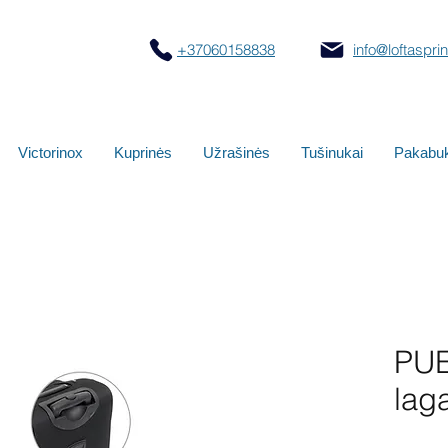
+37060158838
info@loftasprint
Victorinox
Kuprinės
Užrašinės
Tušinukai
Pakabuk
PUE
lag