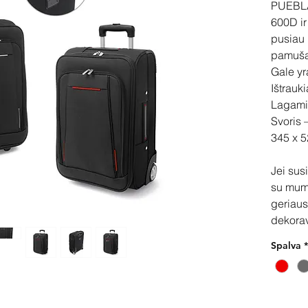
PUEBL
600D ir
pusiau k
pamuša
Gale yr
Ištrauk
Lagamin
Svoris 
345 x 
Jei sus
su mum
geriaus
dekora
Spalva
*