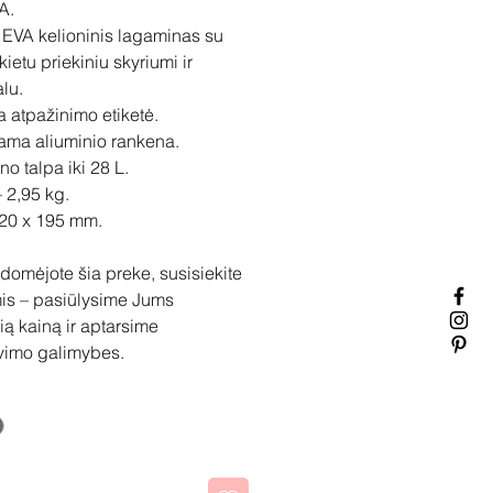
A.
 EVA kelioninis lagaminas su
ietu priekiniu skyriumi ir
lu.
a atpažinimo etiketė.
iama aliuminio rankena.
o talpa iki 28 L.
– 2,95 kg.
520 x 195 mm.
idomėjote šia preke, susisiekite
is – pasiūlysime Jums
ią kainą ir aptarsime
vimo galimybes.