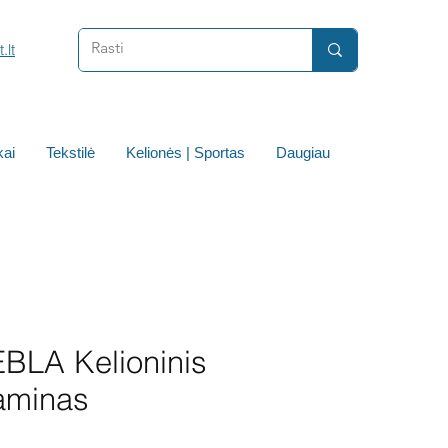
.lt
ai
Tekstilė
Kelionės | Sportas
Daugiau
BLA Kelioninis
aminas