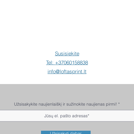
Pir
Susisiekite
Tel: +37060158838
info@loftasprint.lt
Užsisakykite naujienlaiškį ir sužinokite naujienas pirmi!
Užsisakyti dabar