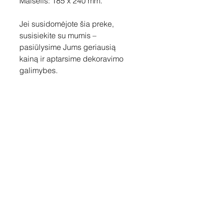
Maišelis: 185 x 240 mm.
Jei susidomėjote šia preke,
susisiekite su mumis –
pasiūlysime Jums geriausią
kainą ir aptarsime dekoravimo
galimybes.
Susisiekite
Tel: +37060158838
info@loftasprint.lt
Užsisakykite naujienlaiškį ir
sužinokite naujienas pirmi!