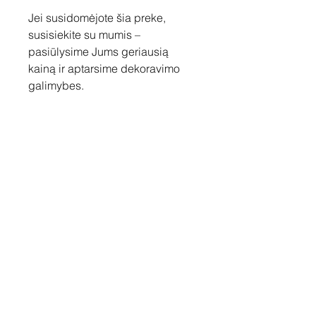
Jei susidomėjote šia preke,
susisiekite su mumis –
pasiūlysime Jums geriausią
kainą ir aptarsime dekoravimo
galimybes.
Susisiekite
Tel: +37060158838
info@loftasprint.lt
Užsisakykite naujienlaiškį ir
sužinokite naujienas pirmi!
Užsisakyti dabar