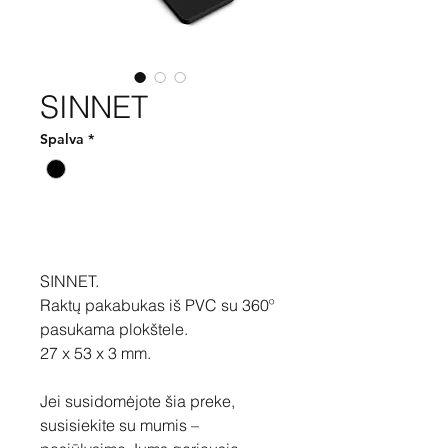
SINNET
Spalva
*
Pirkti
SINNET.
Raktų pakabukas iš PVC su 360º
pasukama plokštele.
27 x 53 x 3 mm.
Jei susidomėjote šia preke,
susisiekite su mumis –