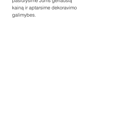
pasiūlysime Jums geriausią
kainą ir aptarsime dekoravimo
galimybes.
Susisiekite
Tel: +37060158838
info@loftasprint.lt
Užsisakykite naujienlaiškį ir
sužinokite naujienas pirmi!
Užsisakyti dabar
© 2026 Loftas print