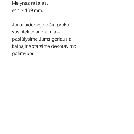
Mėlynas rašalas.
ø11 x 139 mm.
Jei susidomėjote šia preke,
susisiekite su mumis –
pasiūlysime Jums geriausią
kainą ir aptarsime dekoravimo
galimybes.
Susisiekite
Tel: +37060158838
info@loftasprint.lt
Užsisakykite naujienlaiškį ir
sužinokite naujienas pirmi!