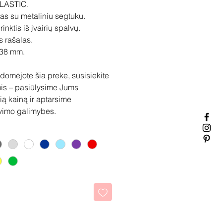
LASTIC.
as su metaliniu segtuku.
inktis iš įvairių spalvų.
 rašalas.
138 mm.
idomėjote šia preke, susisiekite
is – pasiūlysime Jums
ią kainą ir aptarsime
vimo galimybes.
kti