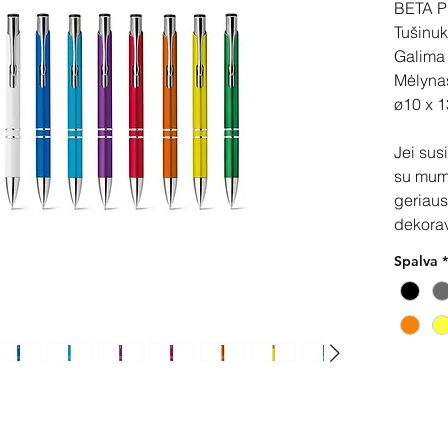
BETA P
Tušinuk
Galima r
Mėlynas
ø10 x 
Jei sus
su mum
geriaus
dekora
Spalva
*
Pir