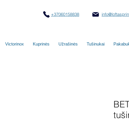
+37060158838
info@loftasprint
Victorinox
Kuprinės
Užrašinės
Tušinukai
Pakabuk
BET
tuš