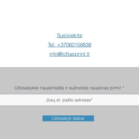
Susisiekite
Tel: +37060158838
info@loftasprint.lt
Užsisakykite naujienlaiškį ir sužinokite naujienas pirmi!
Užsisakyti dabar