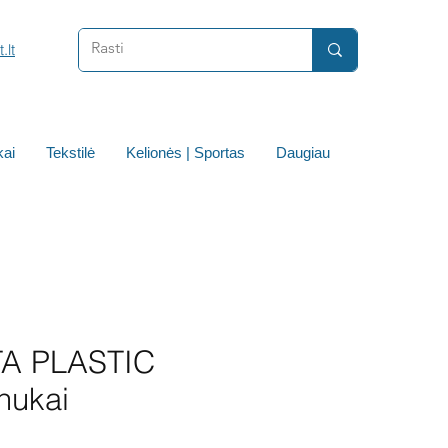
.lt
ai
Tekstilė
Kelionės | Sportas
Daugiau
A PLASTIC
inukai