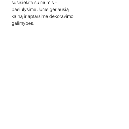
susisiekite su mumis –
pasiūlysime Jums geriausią
kainą ir aptarsime dekoravimo
galimybes.
Susisiekite
Tel: +37060158838
info@loftasprint.lt
Užsisakykite naujienlaiškį ir
sužinokite naujienas pirmi!
Užsisakyti dabar