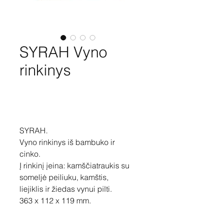
SYRAH Vyno
rinkinys
Pirkti
SYRAH.
Vyno rinkinys iš bambuko ir
cinko.
Į rinkinį įeina: kamščiatraukis su
someljė peiliuku, kamštis,
liejiklis ir žiedas vynui pilti.
363 x 112 x 119 mm.