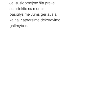
Jei susidomėjote šia preke,
susisiekite su mumis –
pasiūlysime Jums geriausią
kainą ir aptarsime dekoravimo
galimybes.
Susisiekite
Tel: +37060158838
info@loftasprint.lt
Užsisakykite naujienlaiškį ir
sužinokite naujienas pirmi!
Užsisakyti dabar