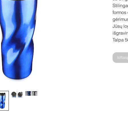
Stiling
formos d
gėrimus
Jūsų lo
išgravi
Talpa 5
lofta