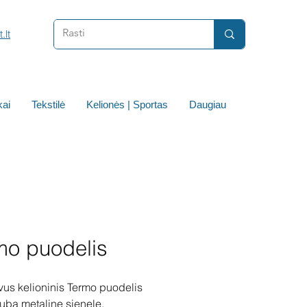
.lt
ai
Tekstilė
Kelionės | Sportas
Daugiau
mo puodelis
vus kelioninis Termo puodelis
uba metaline sienele.