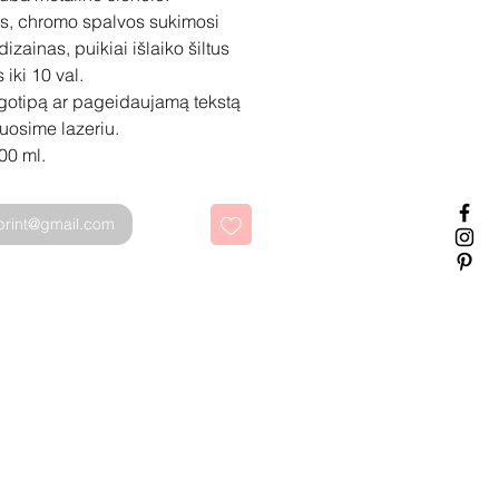
as, chromo spalvos sukimosi
izainas, puikiai išlaiko šiltus
 iki 10 val.
gotipą ar pageidaujamą tekstą
ruosime lazeriu.
00 ml.
sprint@gmail.com