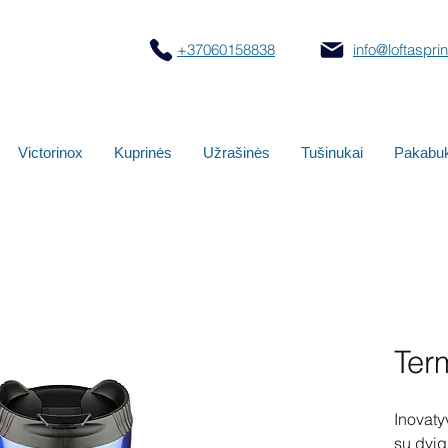
+37060158838
info@loftasprint
Victorinox
Kuprinės
Užrašinės
Tušinukai
Pakabuk
Ter
Inovaty
su dvig