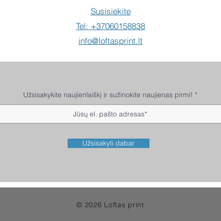
Susisiekite
Tel: +37060158838
info@loftasprint.lt
Užsisakykite naujienlaiškį ir sužinokite naujienas pirmi!
Užsisakyti dabar
© 2026 Loftas print