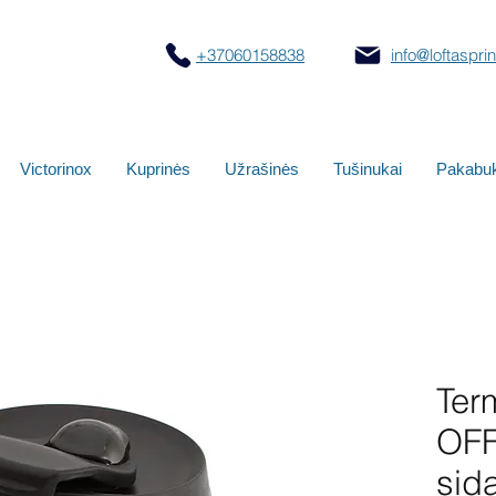
+37060158838
info@loftasprint
Victorinox
Kuprinės
Užrašinės
Tušinukai
Pakabuk
Ter
OF
sida