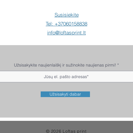
Susisiekite
Tel: +37060158838
info@loftasprint.lt
Užsisakykite naujienlaiškį ir sužinokite naujienas pirmi!
Užsisakyti dabar
© 2026 Loftas print