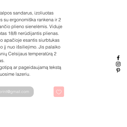
talpos sandarus, izoliuotas
s su ergonomiška rankena ir 2
ančio plieno sienelėmis. Viduje
ntas 18/8 nerūdijantis plienas.
o apačioje esantis siurbtukas
 jį nuo išsiliejimo. Jis palaiko
snių Celsijaus temperatūrą 2
as.
gotipą ar pageidaujamą tekstą
ruosime lazeriu.
sprint@gmail.com