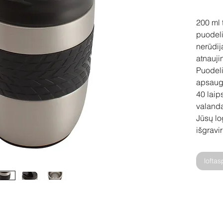
200 ml 
puodeli
nerūdij
atnauji
Puodeli
apsaugo
40 laip
valand
Jūsų lo
išgravi
lofta