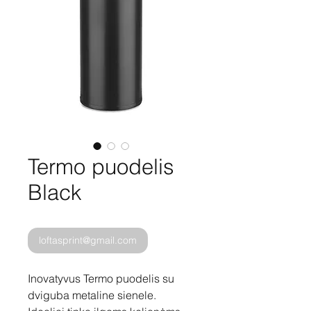
Termo puodelis
Black
loftasprint@gmail.com
Inovatyvus Termo puodelis su
dviguba metaline sienele.