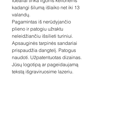
Idealiai tinka ilgoms kelionėms
kadangi šilumą išlaiko net iki 13
valandų.
Pagamintas iš nerūdyjančio
plieno ir patogiu užraktu
neleidžiančiu išsilieti turiniui.
Apsauginės tarpinės sandariai
prispaudžia dangtelį. Patogus
naudoti. Užpatentuotas dizainas.
Jūsų logotipą ar pageidaujamą
tekstą išgraviruosime lazeriu.
Talpa 420 ml.
Susisiekite
Tel: +37060158838
info@loftasprint.lt