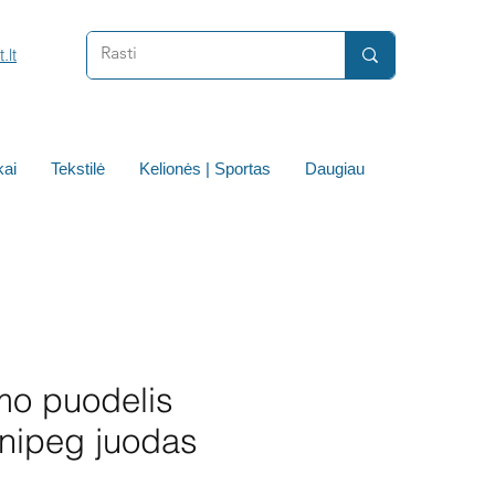
.lt
ai
Tekstilė
Kelionės | Sportas
Daugiau
mo puodelis
nipeg juodas