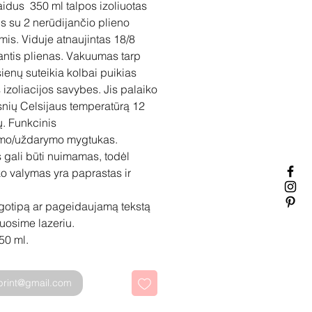
idus 350 ml talpos izoliuotas
s su 2 nerūdijančio plieno
mis. Viduje atnaujintas 18/8
antis plienas. Vakuumas tarp
sienų suteikia kolbai puikias
 izoliacijos savybes. Jis palaiko
snių Celsijaus temperatūrą 12
. Funkcinis
ymo/uždarymo mygtukas.
 gali būti nuimamas, todėl
 valymas yra paprastas ir
gotipą ar pageidaujamą tekstą
ruosime lazeriu.
50 ml.
sprint@gmail.com