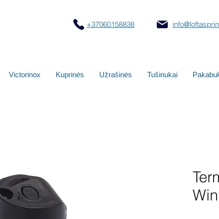
+37060158838
info@loftasprint
Victorinox
Kuprinės
Užrašinės
Tušinukai
Pakabuk
Ter
Win