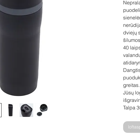
Neprala
puodeli
sienelė
nerūdij
dviejų 
šilumos
40 laip
valandų
atidar
Dangtis
puoduko
greitas.
Jūsų lo
išgravi
Talpa 3
lofta