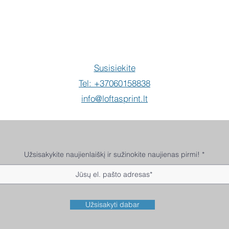
Susisiekite
Tel: +37060158838
info@loftasprint.lt
Užsisakykite naujienlaiškį ir sužinokite naujienas pirmi!
Užsisakyti dabar