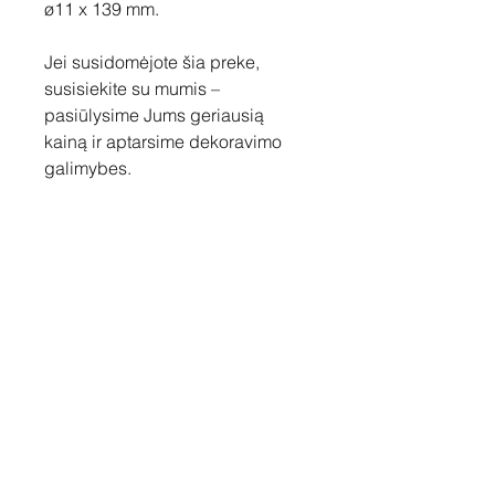
ø11 x 139 mm.
Jei susidomėjote šia preke,
susisiekite su mumis –
pasiūlysime Jums geriausią
kainą ir aptarsime dekoravimo
galimybes.
Susisiekite
Tel: +37060158838
info@loftasprint.lt
Užsisakykite naujienlaiškį ir
sužinokite naujienas pirmi!