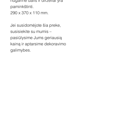
nugarinė dalis ir dirželiai yra
paminkštinti.
290 x 370 x 110 mm.
Jei susidomėjote šia preke,
susisiekite su mumis –
pasiūlysime Jums geriausią
kainą ir aptarsime dekoravimo
galimybes.
Susisiekite
Tel: +37060158838
info@loftasprint.lt
Užsisakykite naujienlaiškį ir
sužinokite naujienas pirmi!