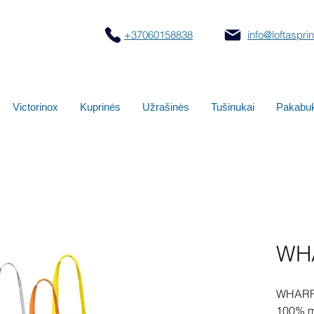
+37060158838
info@loftasprint
Victorinox
Kuprinės
Užrašinės
Tušinukai
Pakabuk
WH
WHARF
100% me