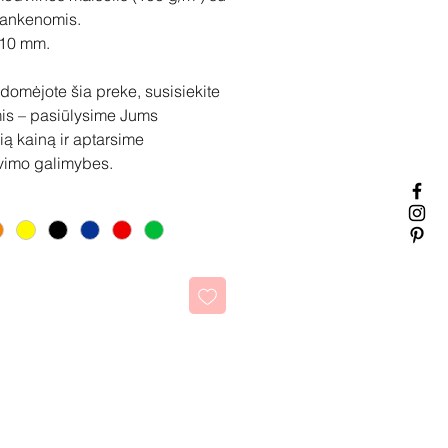
rankenomis.
410 mm.
idomėjote šia preke, susisiekite
is – pasiūlysime Jums
ią kainą ir aptarsime
vimo galimybes.
kti