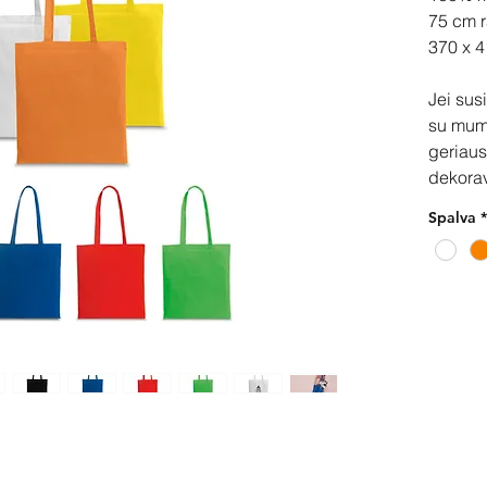
75 cm 
370 x 
Jei sus
su mum
geriaus
dekora
Spalva
*
Pir