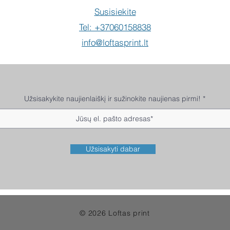
Susisiekite
Tel: +37060158838
info@loftasprint.lt
Užsisakykite naujienlaiškį ir sužinokite naujienas pirmi!
Užsisakyti dabar
© 2026 Loftas print