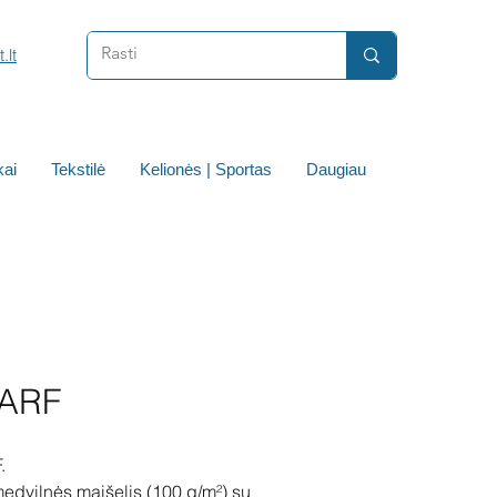
.lt
ai
Tekstilė
Kelionės | Sportas
Daugiau
ARF
.
dvilnės maišelis (100 g/m²) su