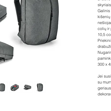
skyriais
Galinis 
kišenių
nešioja
colių ir
10,5 col
Priekini
drabuž
Nugarin
paminkš
300 x 
Jei sus
su mum
geriaus
dekora
Pir