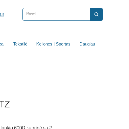
.lt
ai
Tekstilė
Kelionės | Sportas
Daugiau
TZ
 tankio 600D kuprinė su 2